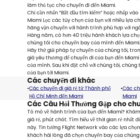
làm thủ tục cho chuyến đi đến Miami.
Chỉ cần nhấn “Bắt đầu tìm kiếm” hoặc nhấp vào
Miami Lọc các tùy chọn của bạn với nhiều lựa c
hãng vận chuyển với hành trình phù hợp với ng
Hàng năm, có hơn 40 triệu hành khách lựa chọ
chúng tôi cho chuyến bay của mình đến Miami
Hãy thử giải pháp tự chuyển của chúng tôi, tr
giá yêu thương để chuyến đi của bạn đến Miami r
của mình. Sau khi đặt chỗ với chúng tôi, chúng t
của bạn tới Miami.
Các chuyến đi khác
•
Các chuyến đi giá rẻ từ Thành phố
•
Các chu
Hồ Chí Minh đến Miami
Miami
Các Câu Hỏi Thường Gặp cho chu
Tò mò về hành trình của bạn đến Miami? Khám 
giá rẻ, phút chót. Tìm hiểu về thời gian rẻ nh
này. Tin tưởng Flight Network vào các lựa chọ
khách hài lòng đã chọn chuyến bay của chúng 