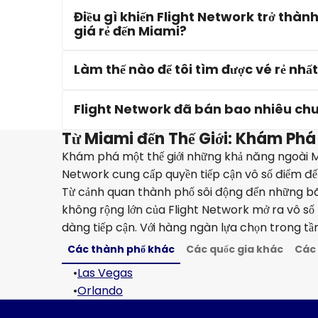
Điều gì khiến Flight Network trở thà
giá rẻ đến Miami?
Làm thế nào để tôi tìm được vé rẻ nhấ
Flight Network đã bán bao nhiêu ch
Từ Miami đến Thế Giới: Khám Phá
Khám phá một thế giới những khả năng ngoài Mi
Network cung cấp quyền tiếp cận vô số điểm đến,
Từ cảnh quan thành phố sôi động đến những bãi
không rộng lớn của Flight Network mở ra vô số k
dàng tiếp cận. Với hàng ngàn lựa chọn trong tầ
Các thành phố khác
Các quốc gia khác
Các 
•
Las Vegas
•
Orlando