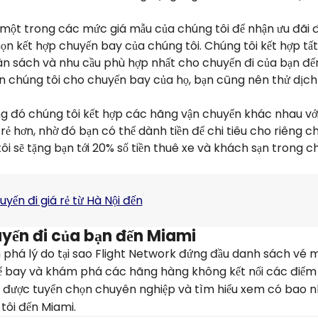
 một trong các mức giá mẫu của chúng tôi để nhận ưu đãi 
họn kết hợp chuyến bay của chúng tôi. Chúng tôi kết hợp tấ
ân sách và nhu cầu phù hợp nhất cho chuyến đi của bạn đế
n chúng tôi cho chuyến bay của họ, bạn cũng nên thử dịch
.
ong đó chúng tôi kết hợp các hãng vận chuyển khác nhau v
ẻ hơn, nhờ đó bạn có thể dành tiền để chi tiêu cho riêng c
ôi sẽ tặng bạn tới 20% số tiền thuê xe và khách sạn trong ch
yến đi giá rẻ từ Hà Nội đến
yến đi của bạn đến Miami
phá lý do tại sao Flight Network đứng đầu danh sách vé 
ất để bay và khám phá các hãng hàng không kết nối các điểm
n được tuyển chọn chuyên nghiệp và tìm hiểu xem có bao n
tôi đến Miami.