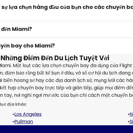
nh sự lựa chọn hàng đầu của bạn cho các chuyến b
t đến Miami?
uyến bay cho Miami?
 Những Điểm Đến Du Lịch Tuyệt Vời
ami. Một loạt các lựa chọn chuyến bay đa dạng của Flight
 đảm bảo rằng bất kể bạn ở đâu, vô số cơ hội du lịch đang c
 biển hoang sơ hay các địa danh lịch sử, mạng lưới các h
ết hợp chuyến bay trực tiếp và gián tiếp, giúp mọi điểm đế
m tay, nơi nghỉ ngơi mơ ước của bạn chỉ cách một chuyến b
lục địa khác
•
Los Angeles
•
N
•
Pullman
•
S