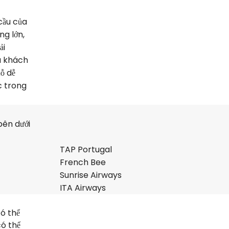
cầu của
ng lớn,
ải
là khách
ỗ dễ
c trong
bên dưới
TAP Portugal
French Bee
Sunrise Airways
ITA Airways
có thể
có thể