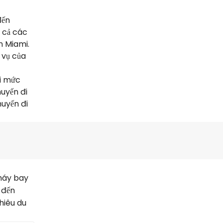
đến
t cả các
n Miami.
 vụ của
ới mức
huyến đi
uyến đi
máy bay
 đến
hiêu du