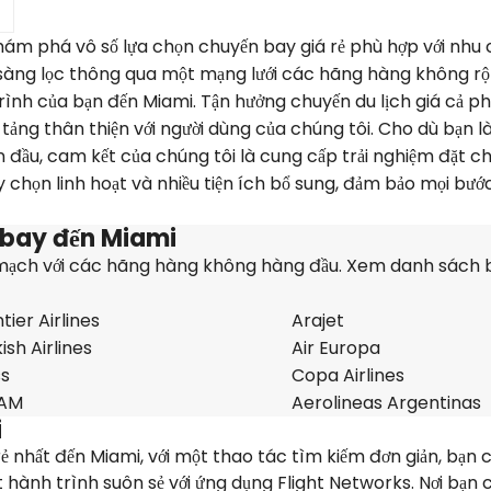
hám phá vô số lựa chọn chuyến bay giá rẻ phù hợp với nhu 
 sàng lọc thông qua một mạng lưới các hãng hàng không rộ
ình của bạn đến Miami. Tận hưởng chuyến du lịch giá cả ph
tảng thân thiện với người dùng của chúng tôi. Cho dù bạn 
 đầu, cam kết của chúng tôi là cung cấp trải nghiệm đặt ch
 chọn linh hoạt và nhiều tiện ích bổ sung, đảm bảo mọi bướ
bay đến Miami
 mạch với các hãng hàng không hàng đầu. Xem danh sách 
tier Airlines
Arajet
ish Airlines
Air Europa
ss
Copa Airlines
AM
Aerolineas Argentinas
i
ẻ nhất đến Miami, với một thao tác tìm kiếm đơn giản, bạn 
hành trình suôn sẻ với ứng dụng Flight Networks. Nơi bạn 