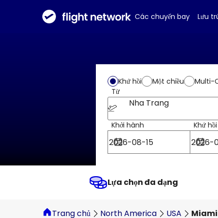
Các chuyến bay
Lưu tr
Khứ hồi
Một chiều
Multi-
Từ
Nha Trang
Khởi hành
Khứ hồi
Lựa chọn đa dạng
Trang chủ
North America
USA
Miami