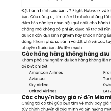
Đặt hành trình của bạn với Flight Network và k
bạn. Các công cụ tìm kiếm tỉ mỉ của chúng tôi
đảm bảo các lựa chọn hiệu quả nhất cho hành tr
chăng mà không có phí ẩn, được hỗ trợ bởi nền 
du lịch dày dạn kinh nghiệm hay khách hàng lần
dàng. Khám phá, so sánh và đặt chỗ với các tùy
chuyến đi của bạn đều liền mạch.
Các hãng hàng không hàng đầu 
Khám phá trải nghiệm du lịch hàng không liền
để biết chi tiết.
American Airlines
Fron
Avianca
Turk
Sky Airline
Swi
United Airlines
LAT
Các chuyến bay giá rẻ đến Miam
Chúng tôi có thể giúp bạn tìm vé máy bay giá r
tùy chỉnh chuyến đi của mình và tận hưởng một 