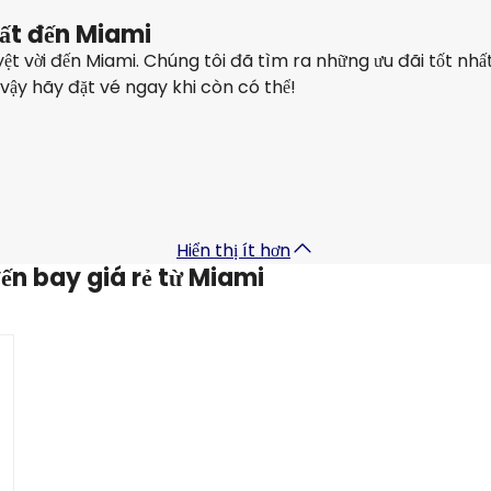
hất đến Miami
t vời đến Miami. Chúng tôi đã tìm ra những ưu đãi tốt nhất 
 vậy hãy đặt vé ngay khi còn có thể!
Hiển thị ít hơn
ến bay giá rẻ từ Miami