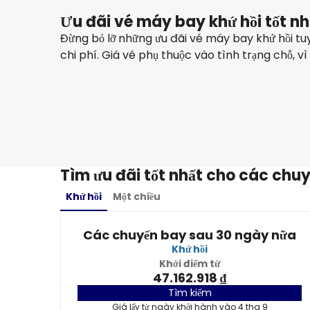
Ưu đãi vé máy bay khứ hồi tốt n
Đừng bỏ lỡ những ưu đãi vé máy bay khứ hồi tuyệ
chi phí. Giá vé phụ thuộc vào tình trạng chỗ, vì
VietJet Aviation
+
3 Bổ sung
Miami
4 thg 9
-
11 thg 9
47.162.918 ₫
Từ
Tìm ưu đãi tốt nhất cho các chuy
Khứ hồi
Một chiều
Các chuyến bay sau 30 ngày nữa
Khứ hồi
Khởi điểm từ
47.162.918 ₫
Tìm kiếm
Giá lấy từ ngày khởi hành vào 4 thg 9