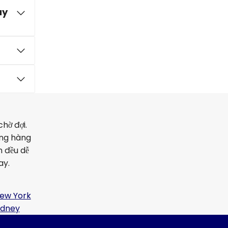
ay
hờ đợi.
ãng hàng
n đều dễ
ay.
ew York
idney