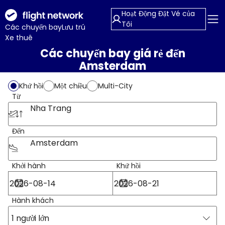
Hoạt Động Đặt Vé của
Tôi
Các chuyến bay
Lưu trú
Xe thuê
Các chuyến bay giá rẻ đến
Amsterdam
Khứ hồi
Một chiều
Multi-City
Từ
Nha Trang
Đến
Amsterdam
Khởi hành
Khứ hồi
Hành khách
1 người lớn