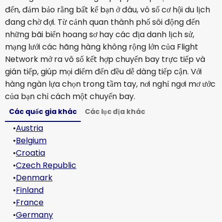
đến, đảm bảo rằng bất kể bạn ở đâu, vô số cơ hội du lịch
đang chờ đợi. Từ cảnh quan thành phố sôi động đến
những bãi biển hoang sơ hay các địa danh lịch sử,
mạng lưới các hãng hàng không rộng lớn của Flight
Network mở ra vô số kết hợp chuyến bay trực tiếp và
gián tiếp, giúp mọi điểm đến đều dễ dàng tiếp cận. Với
hàng ngàn lựa chọn trong tầm tay, nơi nghỉ ngơi mơ ước
của bạn chỉ cách một chuyến bay.
Các quốc gia khác
Các lục địa khác
•
Austria
•
Belgium
•
Croatia
•
Czech Republic
•
Denmark
•
Finland
•
France
•
Germany