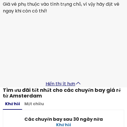
Giá vé phụ thuộc vào tình trạng chỗ, vì vậy hãy đặt vé
ngay khi còn có thể!
Vietnam Airlines
+
1 Bổ sung
Amsterdam
2 thg 9
-
9 thg 9
32.479.836 ₫
Từ
China Southern Airlines
Amsterdam
12 thg 9
-
19 thg 9
29.227.138 ₫
Từ
Hiển thị ít hơn
Tìm ưu đãi tốt nhất cho các chuyến bay giá rẻ
từ Amsterdam
Khứ hồi
Một chiều
Các chuyến bay sau 30 ngày nữa
Khứ hồi