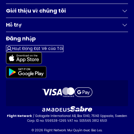
Giới thiệu về chúng tôi
Hỗ trợ
Đăng nhập
Hoạt Động Đặt Vé của Tôi
Flight Network
/ Gotogate International AB, Box 1340, 75143 Uppsala, Sweden
Corp. ID no: 556538-1265 VAT no. SE5565 3812 6501
© 2026 Flight Network. Mọi Quyền Được Bảo Lưu.