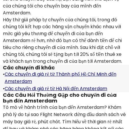
của chúng tôi cho chuyến bay của mình đến
Amsterdam.
Hãy thử giải pháp tự chuyển của chúng tôi, trong đó
chúng tôi kết hợp các hãng vận chuyển khác nhau với
mức giá yêu thương để chuyến đi của bạn đến
Amsterdam rẻ hơn, nhờ đó bạn có thể dành tiền để chi
tiêu cho riêng chuyến đi của mình. Sau khi đặt chỗ với
chúng tôi, chúng tôi sẽ tặng bạn tới 20% số tiền thuê xe
và khách sạn trong chuyến đi của bạn tới Amsterdam.
Các chuyến đi khác
•
Các chuyến đi giá rẻ từ Thành phố Hồ Chí Minh đến
Amsterdam
•
Các chuyến đi giá rẻ từ Hà Nội đến Amsterdam
Các Câu Hỏi Thường Gặp cho chuyến đi của
bạn đến Amsterdam
Tò mò về hành trình của bạn đến Amsterdam? Khám
phá lý do tại sao Flight Network đứng đầu danh sách vé
máy bay giá rẻ, phút chót. Tìm hiểu về thời gian rẻ nhất
để bay và khám phá các hãng hàng không kết nối các