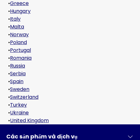
•
Greece
•
Hungary
•
Italy
•
Malta
•
Norway
•
Poland
•
Portugal
•
Romania
•
Russia
•
Serbia
•
Spain
•
Sweden
•
Switzerland
•
Turkey
•
Ukraine
•
United Kingdom
Các sản phẩm và dịch vụ