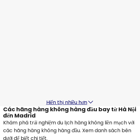
Air China
Madrid
2 thg 9
-
9 thg 9
20.738.734 ₫
Từ
Qatar Airways
Madrid
3 thg 9
-
10 thg 9
21.234.739 ₫
Từ
China Southern Airlines
Madrid
10 thg 9
-
17 thg 9
18.433.037 ₫
Từ
Hiển thị nhiều hơn
Các hãng hàng không hàng đầu bay từ Hà Nội
đến Madrid
Khám phá trải nghiệm du lịch hàng không liền mạch với
các hãng hàng không hàng đầu. Xem danh sách bên
dưới để biết chi tiết.