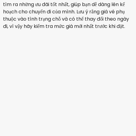
tìm ra những ưu đãi tốt nhất, giúp bạn dễ dàng lên kế
hoạch cho chuyến đi của mình. Lưu ý rằng giá vé phụ
thuộc vào tình trạng chỗ và có thể thay đổi theo ngày
đi, vì vậy hãy kiểm tra mức giá mới nhất trước khi đặt.
Etihad Airways
Madrid
17 thg 8
-
24 thg 8
19.201.392 ₫
Từ
Emirates Airlines
Madrid
29 thg 8
-
5 thg 9
36.017.275 ₫
Từ
Emirates Airlines
Madrid
31 thg 8
-
7 thg 9
34.342.784 ₫
Từ