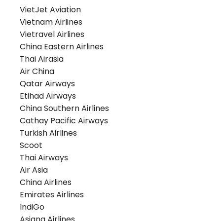
VietJet Aviation
Vietnam Airlines
Vietravel Airlines
China Eastern Airlines
Thai Airasia
Air China
Qatar Airways
Etihad Airways
China Southern Airlines
Cathay Pacific Airways
Turkish Airlines
Scoot
Thai Airways
Air Asia
China Airlines
Emirates Airlines
IndiGo
Asiana Airlines