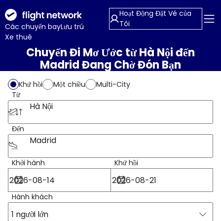
Hoạt Động Đặt Vé của
Tôi
Các chuyến bay
Lưu trú
Xe thuê
Chuyến Đi Mơ Ước từ Hà Nội đến
Madrid Đang Chờ Đón Bạn
Khứ hồi
Một chiều
Multi-City
Từ
Hà Nội
Đến
Madrid
Khởi hành
Khứ hồi
Hành khách
1 người lớn