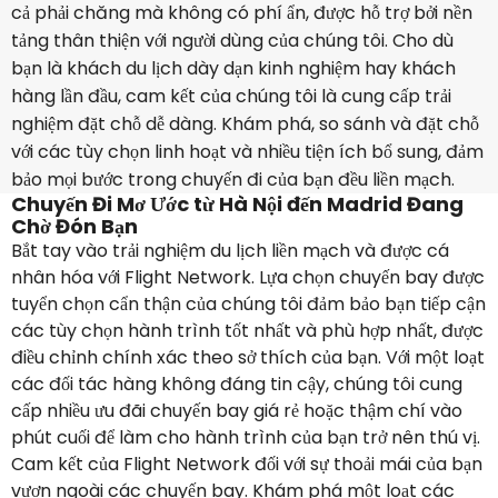
cả phải chăng mà không có phí ẩn, được hỗ trợ bởi nền
tảng thân thiện với người dùng của chúng tôi. Cho dù
bạn là khách du lịch dày dạn kinh nghiệm hay khách
hàng lần đầu, cam kết của chúng tôi là cung cấp trải
nghiệm đặt chỗ dễ dàng. Khám phá, so sánh và đặt chỗ
với các tùy chọn linh hoạt và nhiều tiện ích bổ sung, đảm
bảo mọi bước trong chuyến đi của bạn đều liền mạch.
Chuyến Đi Mơ Ước từ Hà Nội đến Madrid Đang
Chờ Đón Bạn
Bắt tay vào trải nghiệm du lịch liền mạch và được cá
nhân hóa với Flight Network. Lựa chọn chuyến bay được
tuyển chọn cẩn thận của chúng tôi đảm bảo bạn tiếp cận
các tùy chọn hành trình tốt nhất và phù hợp nhất, được
điều chỉnh chính xác theo sở thích của bạn. Với một loạt
các đối tác hàng không đáng tin cậy, chúng tôi cung
cấp nhiều ưu đãi chuyến bay giá rẻ hoặc thậm chí vào
phút cuối để làm cho hành trình của bạn trở nên thú vị.
Cam kết của Flight Network đối với sự thoải mái của bạn
vươn ngoài các chuyến bay. Khám phá một loạt các