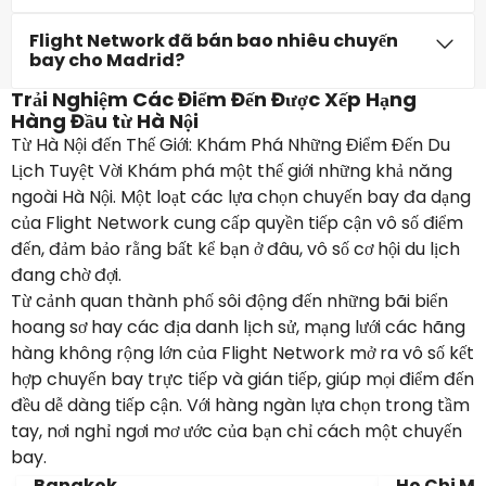
Flight Network đã bán bao nhiêu chuyến
bay cho Madrid?
Trải Nghiệm Các Điểm Đến Được Xếp Hạng
Hàng Đầu từ Hà Nội
Từ Hà Nội đến Thế Giới: Khám Phá Những Điểm Đến Du
Lịch Tuyệt Vời Khám phá một thế giới những khả năng
ngoài Hà Nội. Một loạt các lựa chọn chuyến bay đa dạng
của Flight Network cung cấp quyền tiếp cận vô số điểm
đến, đảm bảo rằng bất kể bạn ở đâu, vô số cơ hội du lịch
đang chờ đợi.
Từ cảnh quan thành phố sôi động đến những bãi biển
hoang sơ hay các địa danh lịch sử, mạng lưới các hãng
hàng không rộng lớn của Flight Network mở ra vô số kết
hợp chuyến bay trực tiếp và gián tiếp, giúp mọi điểm đến
đều dễ dàng tiếp cận. Với hàng ngàn lựa chọn trong tầm
tay, nơi nghỉ ngơi mơ ước của bạn chỉ cách một chuyến
bay.
Bangkok
Ho Chi Mi