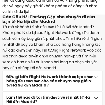
nên dễ dàng, được cá nhân hóa và không phải lo lắng -
đặt vé ngay bây giờ để khám phá sự dễ dàng và niềm
vui khi đi du lịch.
Các Câu Hỏi Thường Gặp cho chuyến đi của
bạn từ Hà Nội đến Madrid
Tò mò về hành trình của bạn từ Hà Nội đến Madrid?
Khám phá lý do tại sao Flight Network đứng đầu danh
sách vé máy bay giá rẻ, phút chót. Tìm hiểu về thời gian
rẻ nhất để bay và khám phá các hãng hàng không kết
nối các điểm đến này. Tin tưởng Flight Network vào các
lựa chọn được tuyển chọn chuyên nghiệp và tìm hiểu
xem có bao nhiêu du khách hài lòng đã chọn chuyến
bay của chúng tôi đến Madrid.
Điều gì biến Flight Network thành sự lựa chọn
hàng đầu của bạn cho các chuyến bay giá rẻ
từ Hà Nội đến Madrid?
Làm thế nào để tôi tìm được vé rẻ nhất từ Hà
Nội đến Madrid?